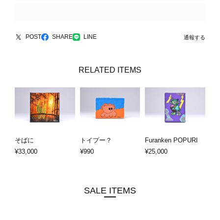
POST
SHARE
LINE
通報する
RELATED ITEMS
そばに
トイプー？
Furanken POPURI
¥33,000
¥990
¥25,000
SALE ITEMS