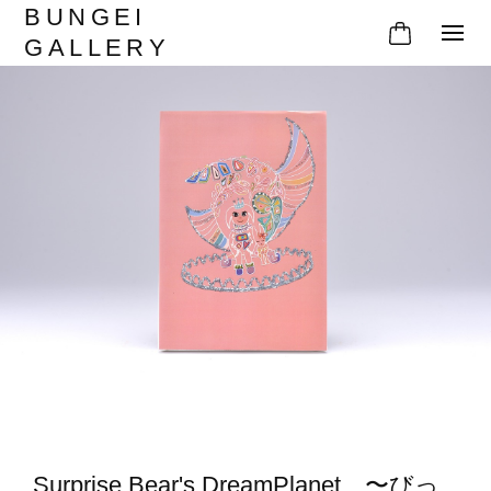
BUNGEI
GALLERY
Surprise Bear's DreamPlanet 〜びっ