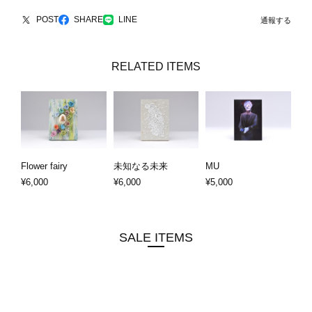
POST
SHARE
LINE
通報する
RELATED ITEMS
Flower fairy
未知なる未来
MU
¥6,000
¥6,000
¥5,000
SALE ITEMS