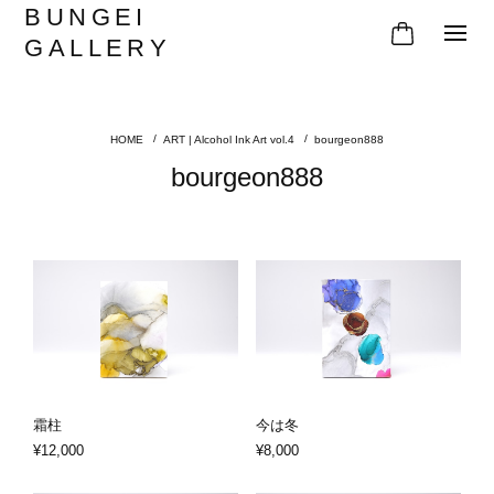
BUNGEI
GALLERY
ART | Alcohol Ink Art vol.4
bourgeon888
bourgeon888
霜柱
今は冬
¥12,000
¥8,000