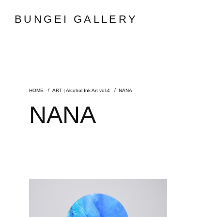
BUNGEI GALLERY
ART | Alcohol Ink Art vol.4
NANA
NANA