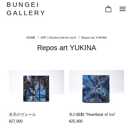
BUNGEI
GALLERY
ART | Alcohol Ink Art vol.4
Repos art YUKINA
Repos art YUKINA
氷天のヴェール
氷の鼓動 “Heartbeat of Ice”
¥27,900
¥25,900