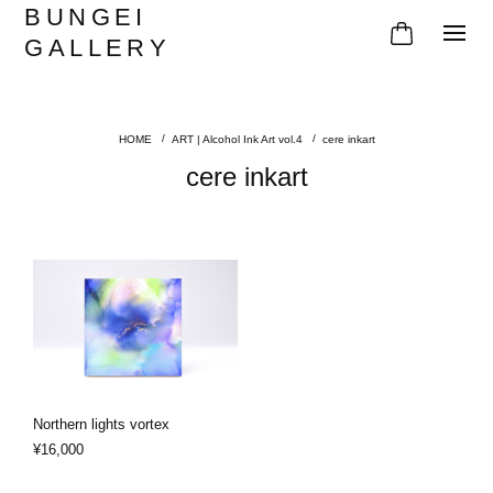
BUNGEI
GALLERY
ART | Alcohol Ink Art vol.4
cere inkart
cere inkart
Northern lights vortex
¥16,000