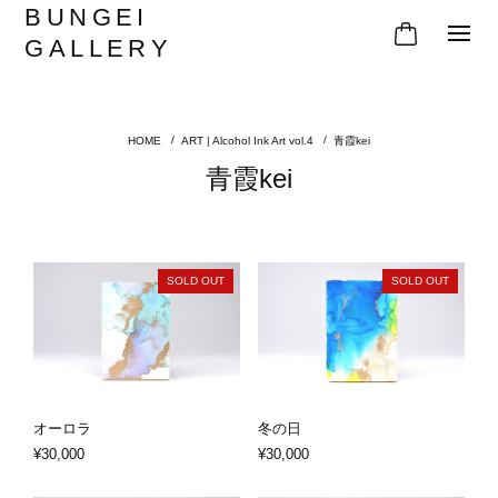
BUNGEI
GALLERY
ART | Alcohol Ink Art vol.4
青霞kei
青霞kei
SOLD OUT
SOLD OUT
オーロラ
冬の日
¥30,000
¥30,000