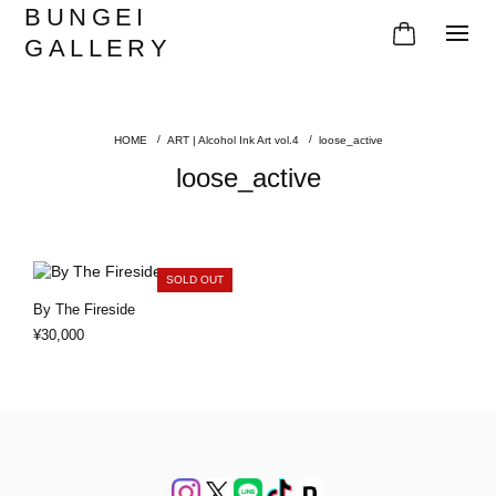
BUNGEI
GALLERY
ART | Alcohol Ink Art vol.4
loose_active
loose_active
SOLD OUT
By The Fireside
¥30,000