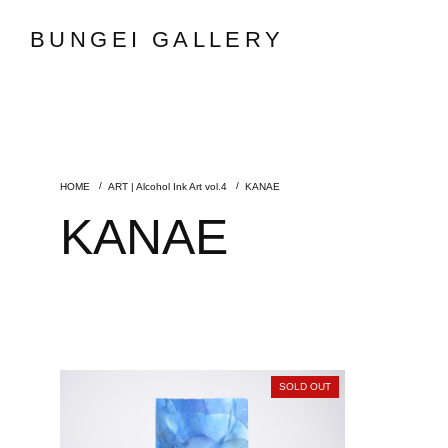
BUNGEI GALLERY
ART | Alcohol Ink Art vol.4
KANAE
KANAE
SOLD OUT