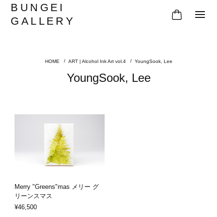
BUNGEI
GALLERY
ART | Alcohol Ink Art vol.4
YoungSook, Lee
YoungSook, Lee
Merry "Greens"mas メリー グ
リーンスマス
¥46,500