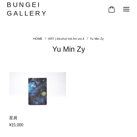
BUNGEI
GALLERY
ART | Alcohol Ink Art vol.4
Yu Min Zy
Yu Min Zy
星屑
¥15,000