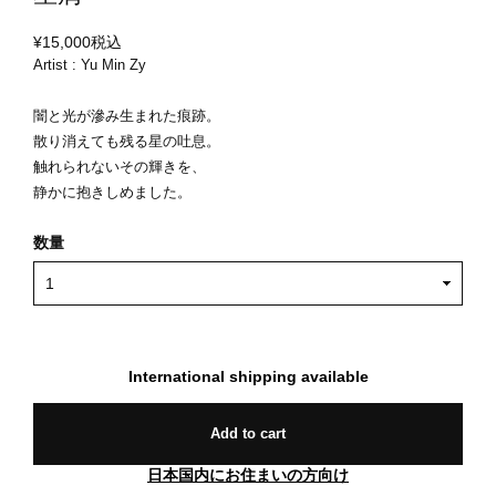
¥15,000
税込
Artist : Yu Min Zy
闇と光が滲み生まれた痕跡。
散り消えても残る星の吐息。
触れられないその輝きを、
静かに抱きしめました。
数量
International shipping available
Add to cart
日本国内にお住まいの方向け