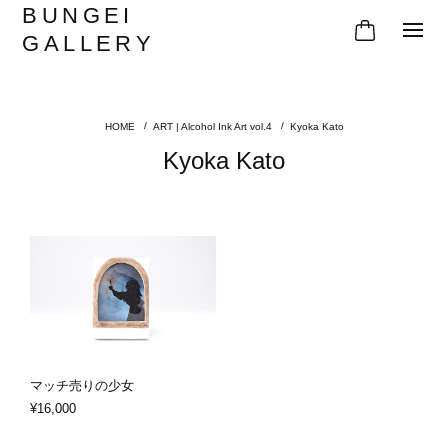
BUNGEI
GALLERY
ART | Alcohol Ink Art vol.4
Kyoka Kato
Kyoka Kato
マッチ売りの少女
¥16,000