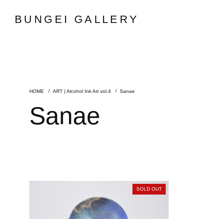
BUNGEI GALLERY
ART | Alcohol Ink Art vol.4
Sanae
Sanae
SOLD OUT