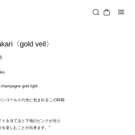
kari〈gold veil〉
込
T
iko
 champagne gold light
パンゴールドの光に包まれるこの時期
イトを当てると下地のピンクが光り
方を楽しむことが出来ます。"