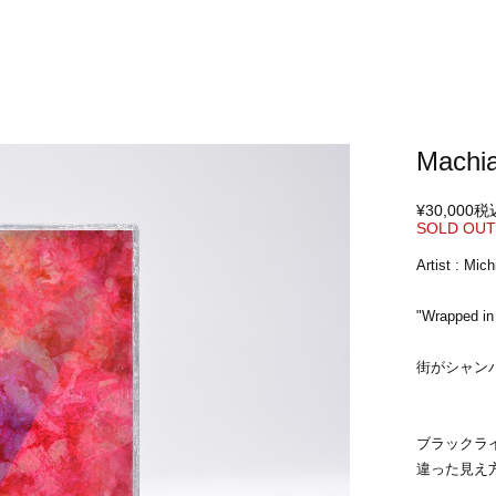
Machia
¥30,000
税
SOLD OU
Artist : Mich
"Wrapped in
街がシャン
ブラックラ
違った見え