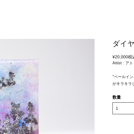
ダイ
¥20,000
税
Artist :
"ベールイ
がキラキラ
数量